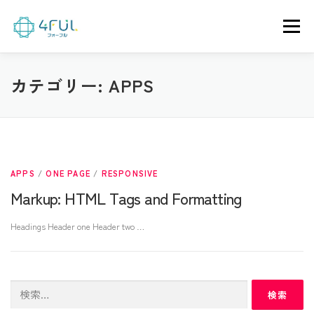
コ
ン
メニュー
テ
ン
ツ
へ
求める人材
代表挨拶
会社概要
部署紹介
カテゴリー:
APPS
ス
キ
ッ
先輩の声
4FULの魅力
採用情報
プ
APPS
/
ONE PAGE
/
RESPONSIVE
Markup: HTML Tags and Formatting
Headings Header one Header two …
検
索: